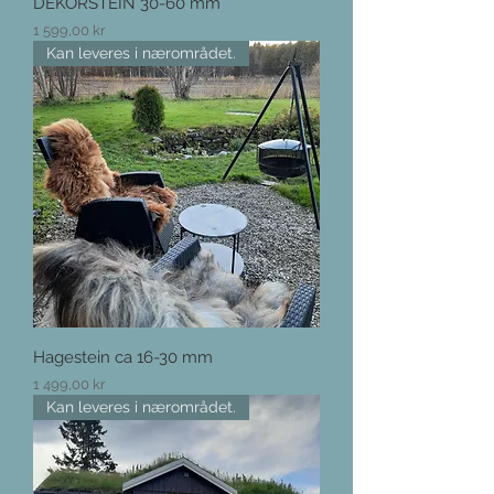
DEKORSTEIN 30-60 mm
Pris
1 599,00 kr
Kan leveres i nærområdet.
Hagestein ca 16-30 mm
Pris
1 499,00 kr
Kan leveres i nærområdet.