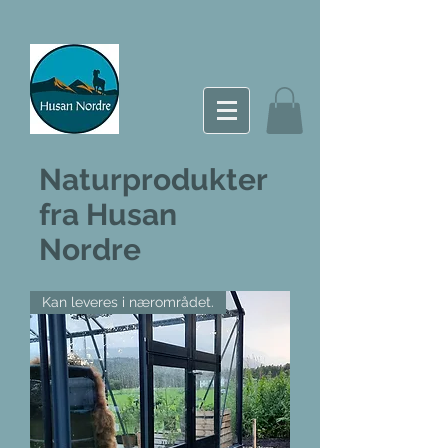
Naturprodukter
fra Husan
Nordre
Kan leveres i nærområdet.