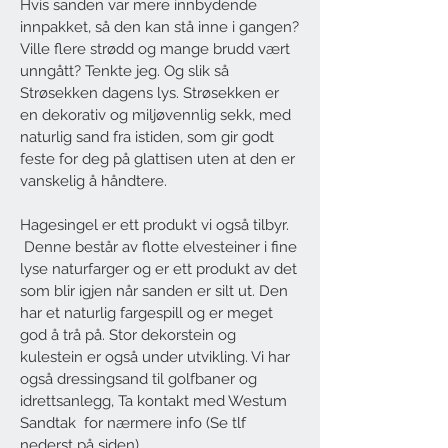
Hvis sanden var mere innbydende
innpakket, så den kan stå inne i gangen?
Ville flere strødd og mange brudd vært
unngått? Tenkte jeg. Og slik så
Strøsekken dagens lys. Strøsekken er
en dekorativ og miljøvennlig sekk, med
naturlig sand fra istiden, som gir godt
feste for deg på glattisen uten at den er
vanskelig å håndtere.
Hagesingel er ett produkt vi også tilbyr.
Denne består av flotte elvesteiner i fine
lyse naturfarger og er ett produkt av det
som blir igjen når sanden er silt ut. Den
har et naturlig fargespill og er meget
god å trå på. Stor dekorstein og
kulestein er også under utvikling. Vi har
også dressingsand til golfbaner og
idrettsanlegg, Ta kontakt med Westum
Sandtak for nærmere info (Se tlf
nederst på siden)