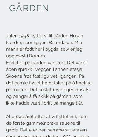
GÅRDEN
Julen 1998 flyttet vi til gården Husan
Nordre, som ligger i Østerdalen. Min
mann er født her i bygda, selv er jeg
oppvokst i Bærum.
Forfallet på gården var stort, Det var ei
åpen sprekk i veggen i annen etasje,
Skoene frøs fast i gulvet i gangen. På
det gamle fjøset holdt taket på å knekke
på midten. Det kostet mye egeninnsats
og penger å få skikk på gården, som
ikke hadde vært i drift på mange tiår.
Allerede året etter at vi flyttet inn, kom
de første gammelnorske sauene til
gards. Dette er den samme sauerasen
som vikingene hadde for 1 000 år siden.