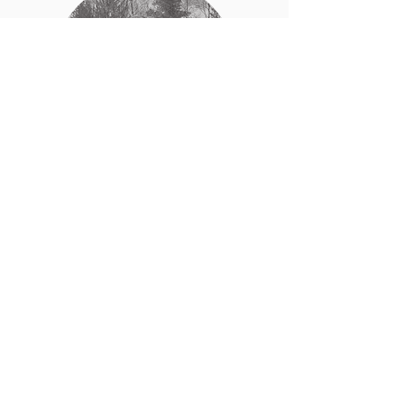
Mona
Westum
Gårdbruker og sykepleier.
Daglig leder Husan Nordre
Naturprodukter