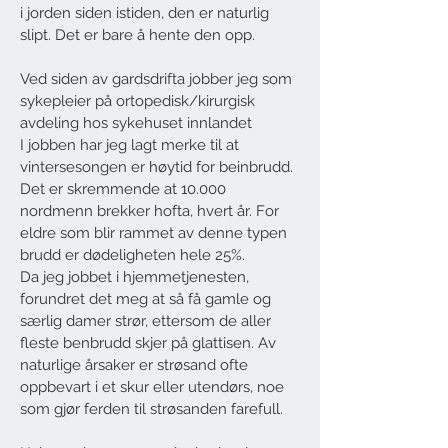
i jorden siden istiden, den er naturlig
slipt. Det er bare å hente den opp.
Ved siden av gardsdrifta jobber jeg som
sykepleier på ortopedisk/kirurgisk
avdeling hos sykehuset innlandet
I jobben har jeg lagt merke til at
vintersesongen er høytid for beinbrudd.
Det er skremmende at 10.000
nordmenn brekker hofta, hvert år. For
eldre som blir rammet av denne typen
brudd er dødeligheten hele 25%.
Da jeg jobbet i hjemmetjenesten,
forundret det meg at så få gamle og
særlig damer strør, ettersom de aller
fleste benbrudd skjer på glattisen. Av
naturlige årsaker er strøsand ofte
oppbevart i et skur eller utendørs, noe
som gjør ferden til strøsanden farefull.