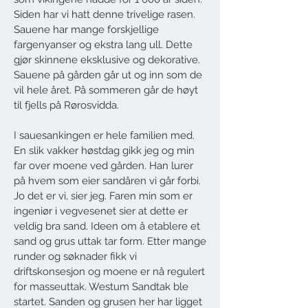
Siden har vi hatt denne trivelige rasen.
Sauene har mange forskjellige
fargenyanser og ekstra lang ull. Dette
gjør skinnene eksklusive og dekorative.
Sauene på gården går ut og inn som de
vil hele året. På sommeren går de høyt
til fjells på Rørosvidda.
I sauesankingen er hele familien med.
En slik vakker høstdag gikk jeg og min
far over moene ved gården. Han lurer
på hvem som eier sandåren vi går forbi.
Jo det er vi, sier jeg. Faren min som er
ingeniør i vegvesenet sier at dette er
veldig bra sand. Ideen om å etablere et
sand og grus uttak tar form. Etter mange
runder og søknader fikk vi
driftskonsesjon og moene er nå regulert
for masseuttak. Westum Sandtak ble
startet. Sanden og grusen her har ligget